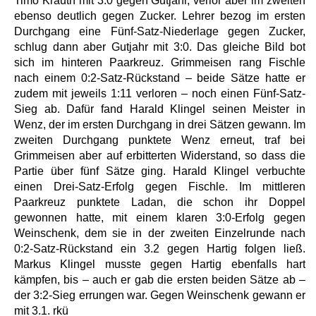
Timo Krauth mit 3:0 gegen Gutjahr, verlor aber im zweiten
ebenso deutlich gegen Zucker. Lehrer bezog im ersten
Durchgang eine Fünf-Satz-Niederlage gegen Zucker,
schlug dann aber Gutjahr mit 3:0. Das gleiche Bild bot
sich im hinteren Paarkreuz. Grimmeisen rang Fischle
nach einem 0:2-Satz-Rückstand – beide Sätze hatte er
zudem mit jeweils 1:11 verloren – noch einen Fünf-Satz-
Sieg ab. Dafür fand Harald Klingel seinen Meister in
Wenz, der im ersten Durchgang in drei Sätzen gewann. Im
zweiten Durchgang punktete Wenz erneut, traf bei
Grimmeisen aber auf erbitterten Widerstand, so dass die
Partie über fünf Sätze ging. Harald Klingel verbuchte
einen Drei-Satz-Erfolg gegen Fischle. Im mittleren
Paarkreuz punktete Ladan, die schon ihr Doppel
gewonnen hatte, mit einem klaren 3:0-Erfolg gegen
Weinschenk, dem sie in der zweiten Einzelrunde nach
0:2-Satz-Rückstand ein 3.2 gegen Hartig folgen ließ.
Markus Klingel musste gegen Hartig ebenfalls hart
kämpfen, bis – auch er gab die ersten beiden Sätze ab –
der 3:2-Sieg errungen war. Gegen Weinschenk gewann er
mit 3.1. rkü