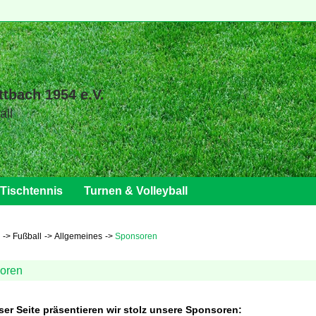
ttbach 1954 e.V.
all
Tischtennis
Turnen & Volleyball
Fußball
Allgemeines
Sponsoren
oren
ser Seite präsentieren wir stolz unsere Sponsoren: