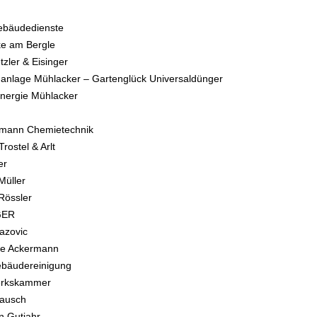
bäudedienste
e am Bergle
zler & Eisinger
anlage Mühlacker – Gartenglück Universaldünger
nergie Mühlacker
tmann Chemietechnik
rostel & Arlt
er
Müller
Rössler
GER
azovic
ke Ackermann
bäudereinigung
rkskammer
Bausch
n Gutjahr