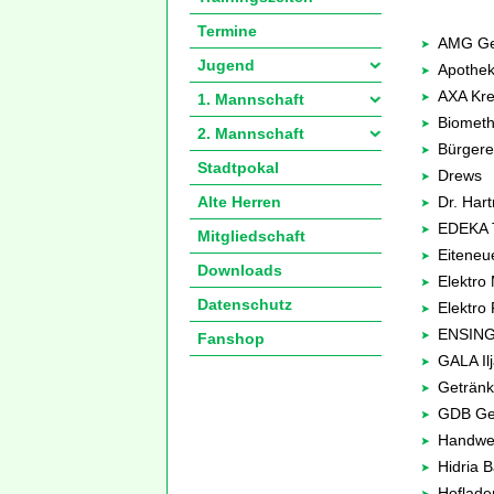
Termine
AMG Ge
Jugend
Apothek
AXA Kret
1. Mannschaft
Biometh
2. Mannschaft
Bürgere
Stadtpokal
Drews
Dr. Har
Alte Herren
EDEKA T
Mitgliedschaft
Eiteneu
Downloads
Elektro 
Datenschutz
Elektro 
ENSIN
Fanshop
GALA Ilj
Geträn
GDB Ge
Handwe
Hidria 
Hoflade