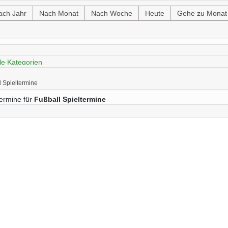
ach Jahr
Nach Monat
Nach Woche
Heute
Gehe zu Monat
e Kategorie auswählen um die Liste zu filtern
l Spieltermine
ermine für
Fußball Spieltermine